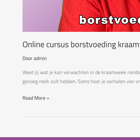
Online cursus borstvoeding kraa
Door
admin
Weet jij wat je kan verwachten in de kraamweek rondom 
genoeg melk zult hebben. Soms hoor je verhalen van vri
Online
Read More »
cursus
borstvoeding
kraamweek